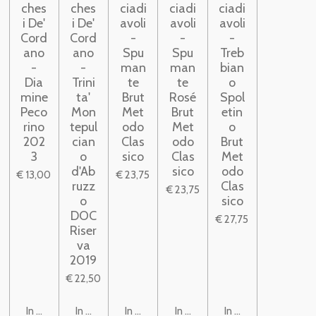
ches
ches
ciadi
ciadi
ciadi
i De'
i De'
avoli
avoli
avoli
Cord
Cord
-
-
-
ano
ano
Spu
Spu
Treb
-
-
man
man
bian
Dia
Trini
te
te
o
mine
ta'
Brut
Rosé
Spol
Peco
Mon
Met
Brut
etin
rino
tepul
odo
Met
o
202
cian
Clas
odo
Brut
3
o
sico
Clas
Met
d'Ab
sico
odo
€ 13,00
€ 23,75
ruzz
Clas
€ 23,75
o
sico
DOC
€ 27,75
Riser
va
2019
€ 22,50
In winkelwagen
In winkelwagen
In winkelwagen
In winkelwagen
In winkelwagen