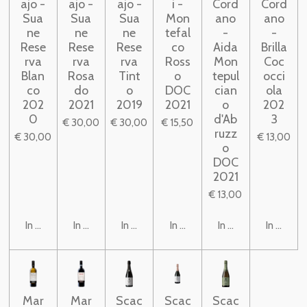
ajo -
ajo -
ajo -
i -
Cord
Cord
Sua
Sua
Sua
Mon
ano
ano
ne
ne
ne
tefal
-
-
Rese
Rese
Rese
co
Aida
Brilla
rva
rva
rva
Ross
Mon
Coc
Blan
Rosa
Tint
o
tepul
occi
co
do
o
DOC
cian
ola
202
2021
2019
2021
o
202
0
d'Ab
3
€ 30,00
€ 30,00
€ 15,50
ruzz
€ 30,00
€ 13,00
o
DOC
2021
€ 13,00
In winkelwagen
In winkelwagen
In winkelwagen
In winkelwagen
In winkelwagen
In winke
Mar
Mar
Scac
Scac
Scac