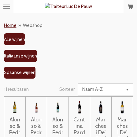
Ga
direct
naar
Home
»
Webshop
de
hoofdinhoud
Alle wijnen
Italiaanse wijnen
Spaanse wijnen
11 resultaten
Sorteer:
Alon
Alon
Alon
Cant
Mar
Mar
so &
so &
so &
ina
ches
ches
Pedr
Pedr
Pedr
Pard
i De'
i De'