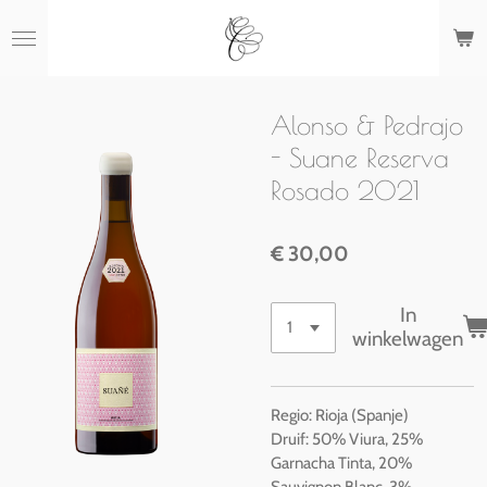
Ga
direct
naar
de
hoofdinhoud
Alonso & Pedrajo
- Suane Reserva
Rosado 2021
€ 30,00
In
winkelwagen
Regio: Rioja (Spanje)
Druif: 50% Viura, 25%
Garnacha Tinta, 20%
Sauvignon Blanc, 3%