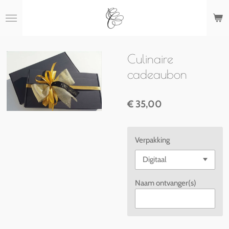
Ga
direct
naar
de
hoofdinhoud
Culinaire
cadeaubon
€ 35,00
Verpakking
Naam ontvanger(s)