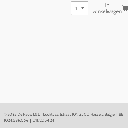
In
winkelwagen
© 2025 De Pauw L&L |
Luchtvaartstraat 101, 3500 Hasselt, België | BE
1024.586.056 | 011/22 54 24